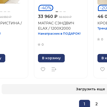
-40%
-2
33 960 ₽
46 
46 550 ₽
56 600 ₽
КРИСТИНА /
МАТРАС СЭНДВИЧ
КРО
ELAX / 1200X2000
Тренд
!
Наматрасник в ПОДАРОК!
0
0
у
В корзину
В 
Загрузить еще
1
2