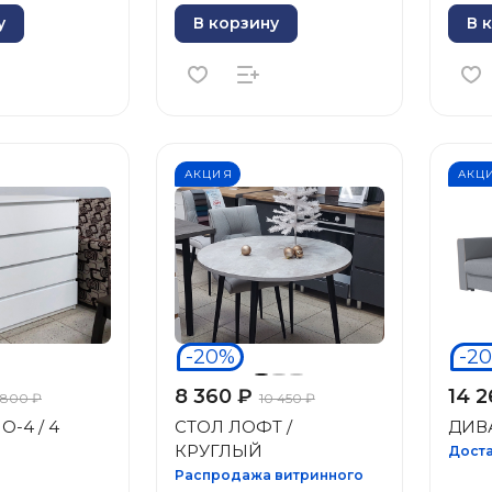
у
В корзину
В 
АКЦИЯ
АКЦ
-20%
-2
8 360 ₽
14 2
 800 ₽
10 450 ₽
-4 / 4
СТОЛ ЛОФТ /
ДИВ
КРУГЛЫЙ
Доста
Распродажа витринного