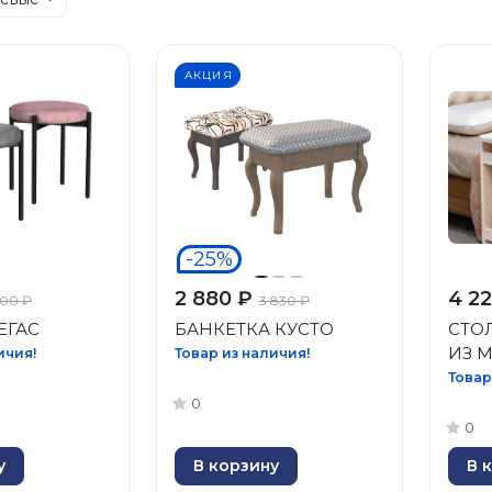
АКЦИЯ
-25%
2 880 ₽
4 2
500 ₽
3 830 ₽
ЕГАС
БАНКЕТКА КУСТО
СТО
ИЗ 
ичия!
Товар из наличия!
Товар
0
0
у
В корзину
В 