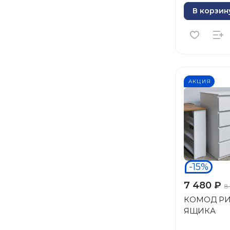
В корзин
АКЦИЯ
-15%
7 480 ₽
8
КОМОД РИО
ЯЩИКА