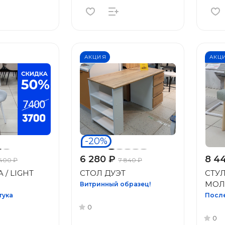
АКЦИЯ
АКЦ
-20%
6 280 ₽
8 4
 400 ₽
7 840 ₽
 / LIGHT
СТОЛ ДУЭТ
СТУЛ
МОЛ
Витринный образец!
тука
После
0
0