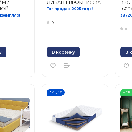
М /
ДИВАН EВРОКНИЖКА
КРОВ
НОЙ
1600
Топ продаж 2025 года!
кземпляр!
38720
0
0
у
В корзину
В 
АКЦИЯ
НОВ