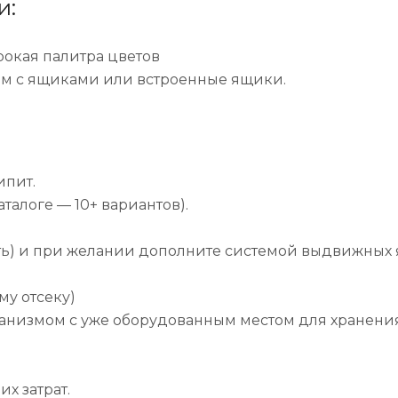
и:
окая палитра цветов
зм с ящиками или встроенные ящики.
ипит.
талоге — 10+ вариантов).
сть) и при желании дополните системой выдвижных
му отсеку)
анизмом с уже оборудованным местом для хранения
х затрат.