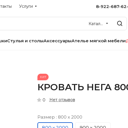
8-922-687-62-
такты
Услуги
Каталог
шки
Стулья и столы
Аксессуары
Ателье мягкой мебели
ХИТ
КРОВАТЬ НЕГА 800
Нет отзывов
0
Размер :
800 х 2000
800 х 2000
900 x 2000