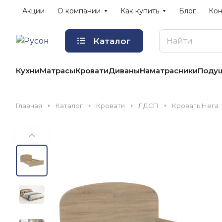
Акции
О компании
Как купить
Блог
Кон
Каталог
Кухни
Матрасы
Кровати
Диваны
Наматрасники
Поду
Главная
Каталог
Кровати
ЛДСП
Кровать Нега