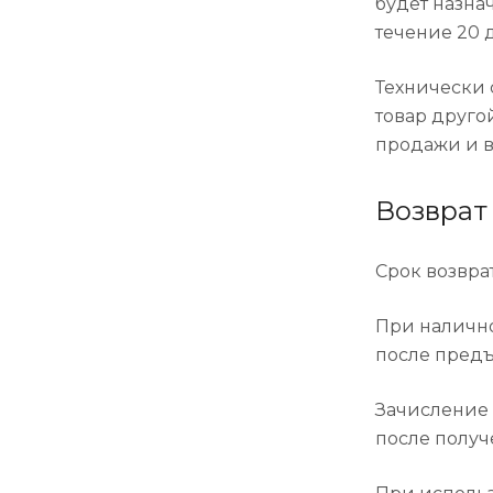
будет назна
течение 20 
Технически 
товар друго
продажи и в
Возврат
Срок возвра
При налично
после предъ
Зачисление 
после получ