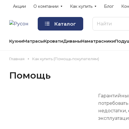
Акции
О компании
Как купить
Блог
Кон
Каталог
Кухни
Матрасы
Кровати
Диваны
Наматрасники
Поду
Главная
Как купить (Помощь покупателям)
Помощь
Гарантийный
потребовать
недостатки,
эксплуатаци