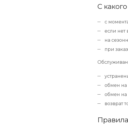
С каког
с момента
если нет 
на сезонн
при заказ
Обслуживани
устранени
обмен на 
обмен на 
возврат т
Правила