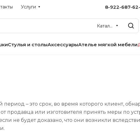
8-922-687-62-
такты
Услуги
Каталог
шки
Стулья и столы
Аксессуары
Ателье мягкой мебели
 период – это срок, во время которого клиент, обна
 от продавца или изготовителя принять меры по ус
 если не будет доказано, что они возникли вследст
и.